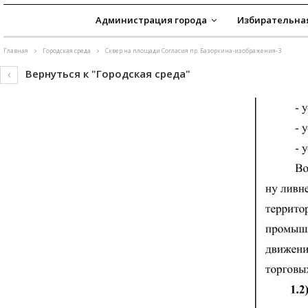
Администрация города
Избирательна
Главная
Городская среда
Сквер на площади Согласия пр. Базоркина-изображения-3
Вернуться к "Городская среда"