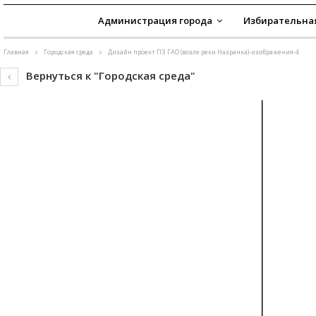
Администрация города
Избирательна
Главная
Городская среда
Дизайн проект ПЗ ГАО (возле реки Назранка)-изображения-4
Вернуться к "Городская среда"