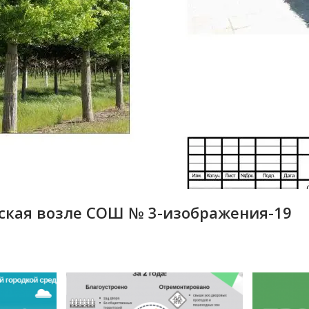
вская возле СОШ № 3-изображения-19