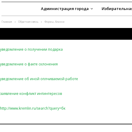
Администрация города
Избирательна
Главная
Обратная связь
Формы, бланки
уведомление о получении подарка
уведомление о факте склонения
уведомление об иной оплчиваемой работе
заявление конфликт интинтересов
http://www.kremlin.ru/search?query=бк