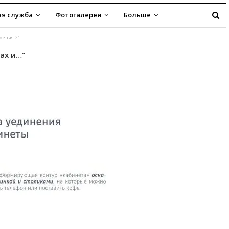
я служба
Фотогалерея
Больше
ажения-21
ах и…"