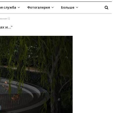
я служба
Фотогалерея
Больше
ажения-12
ах и…"