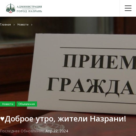
Главная
Новости
Новости
Объявления
♥️Доброе утро, жители Назрани!
Последнее Обновление
Апр 22, 2024