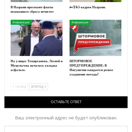
В Назрани пресекают факты
✂️245 кадров Назрани.
незаконного сброса нечистот
Информация
Информация
На улицах Темирханова, Лесной и
ШТОРМОВОЕ
Муцольгова началась укладка
ПРЕДУПРЕЖДЕНИЕ: В
асфальта.
Ингушетии ожидается резкое
ухудшение погоды!
НАЗАД
ВПЕРЕД
ОСТАВЬТЕ ОТВЕТ
Ваш электронный адрес не будет опубликован.