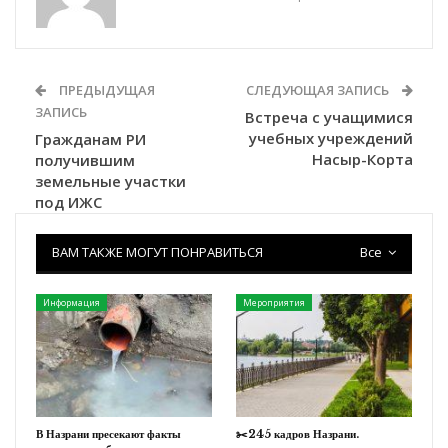
ПРЕДЫДУЩАЯ
СЛЕДУЮЩАЯ ЗАПИСЬ
ЗАПИСЬ
Встреча с учащимися
учебных учреждений
Гражданам РИ
Насыр-Корта
получившим
земельные участки
под ИЖС
ВАМ ТАКЖЕ МОГУТ ПОНРАВИТЬСЯ
Все
Информация
Мероприятия
В Назрани пресекают факты
✂️245 кадров Назрани.