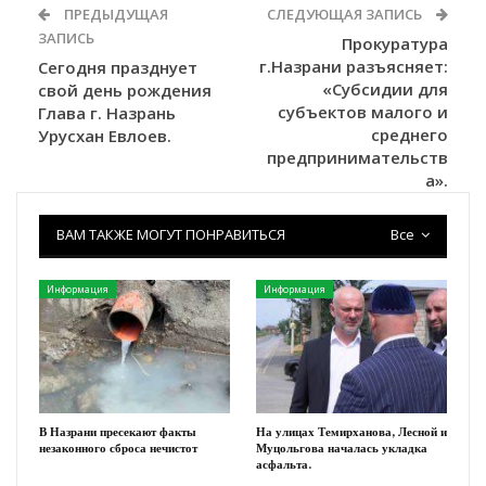
ПРЕДЫДУЩАЯ
СЛЕДУЮЩАЯ ЗАПИСЬ
ЗАПИСЬ
Прокуратура
г.Назрани разъясняет:
Сегодня празднует
«Субсидии для
свой день рождения
субъектов малого и
Глава г. Назрань
среднего
Урусхан Евлоев.
предпринимательств
а».
ВАМ ТАКЖЕ МОГУТ ПОНРАВИТЬСЯ
Все
Информация
Информация
В Назрани пресекают факты
На улицах Темирханова, Лесной и
незаконного сброса нечистот
Муцольгова началась укладка
асфальта.