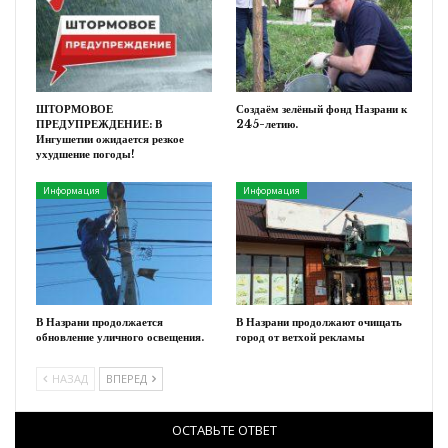
ШТОРМОВОЕ
Создаём зелёный фонд Назрани к
ПРЕДУПРЕЖДЕНИЕ: В
245-летию.
Ингушетии ожидается резкое
ухудшение погоды!
Информация
Информация
В Назрани продолжается
В Назрани продолжают очищать
обновление уличного освещения.
город от ветхой рекламы
НАЗАД
ВПЕРЕД
ОСТАВЬТЕ ОТВЕТ