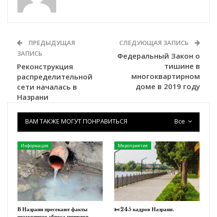
ПРЕДЫДУЩАЯ
СЛЕДУЮЩАЯ ЗАПИСЬ
ЗАПИСЬ
Федеральный Закон о
тишине в
Реконструкция
многоквартирном
распределительной
доме в 2019 году
сети началась в
Назрани
ВАМ ТАКЖЕ МОГУТ ПОНРАВИТЬСЯ
Все
Информация
Мероприятия
В Назрани пресекают факты
✂️245 кадров Назрани.
незаконного сброса нечистот