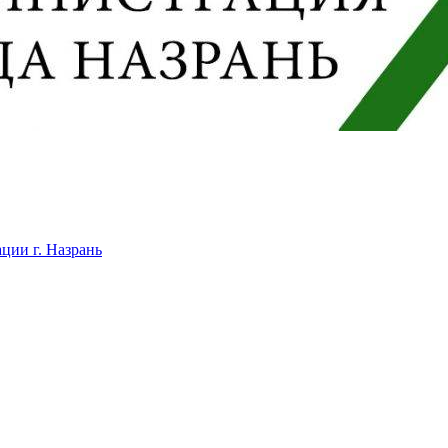
ции г. Назрань