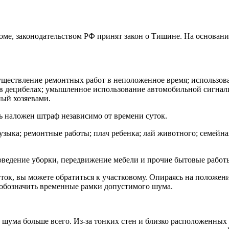
е, законодательством РФ принят закон о Тишине. На основании
существление ремонтных работ в неположенное время; использо
 в децибелах; умышленное использование автомобильной сигна
ный хозяевами.
ь наложен штраф независимо от времени суток.
узыка; ремонтные работы; плач ребенка; лай животного; семейная
проведение уборки, передвижение мебели и прочие бытовые рабо
ток, вы можете обратиться к участковому. Опираясь на положени
обозначить временные рамки допустимого шума.
шума больше всего. Из-за тонких стен и близко расположенных 