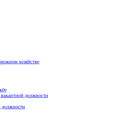
орожном хозяйстве
жбу
 вакантной должности
й должности