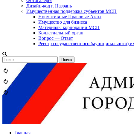
Фотогалерея
Дизайн-код г. Назрань
Имущественная поддержка субъектов МСП
Нормативные Правовые Акты
Имущество для бизнеса
Материалы корпорации МСП
Коллегиальный орган
Вопрос — Ответ
Реестр государственного (муниципального) 
Сообщений
категории
Теги
Главная