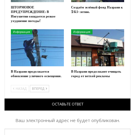
ШТОРМОВОЕ
Создаём зелёный фонд Назрани к
ПРЕДУПРЕЖДЕНИЕ: В
245-летию.
Ингушетии ожидается резкое
ухудшение погоды!
Информация
Информация
В Назрани продолжается
В Назрани продолжают очищать
обновление уличного освещения.
город от ветхой рекламы
НАЗАД
ВПЕРЕД
ОСТАВЬТЕ ОТВЕТ
Ваш электронный адрес не будет опубликован.