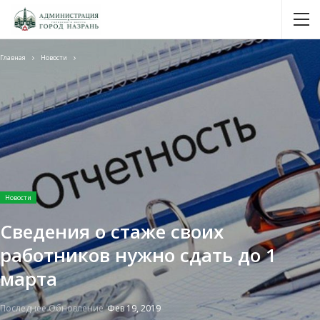
Главная
Новости
Новости
Сведения о стаже своих
работников нужно сдать до 1
марта
Последнее Обновление
Фев 19, 2019