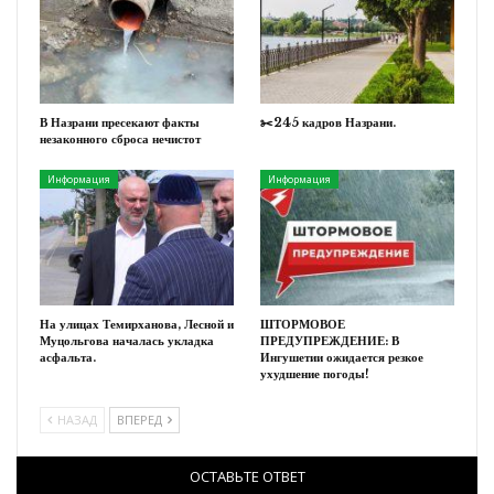
В Назрани пресекают факты
✂️245 кадров Назрани.
незаконного сброса нечистот
Информация
Информация
На улицах Темирханова, Лесной и
ШТОРМОВОЕ
Муцольгова началась укладка
ПРЕДУПРЕЖДЕНИЕ: В
асфальта.
Ингушетии ожидается резкое
ухудшение погоды!
НАЗАД
ВПЕРЕД
ОСТАВЬТЕ ОТВЕТ