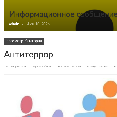
Информационное сообщени
admin
Июн 10, 2026
просмотр Категория
Антитеррор
Антинаркомания
Архив выборов
Баннеры и ссылки
Благоустройство
В