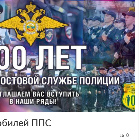
юбилей ППС
0