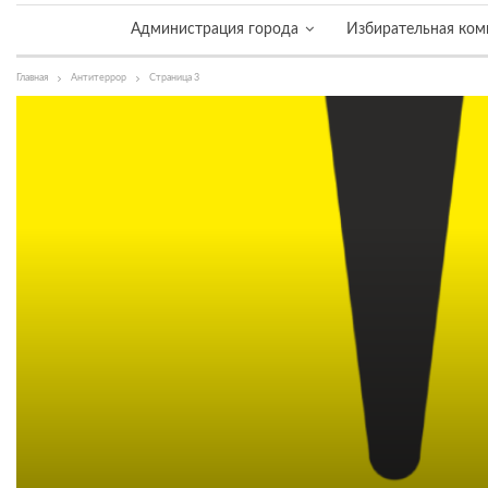
Администрация города
Избирательная ком
Главная
Антитеррор
Страница 3