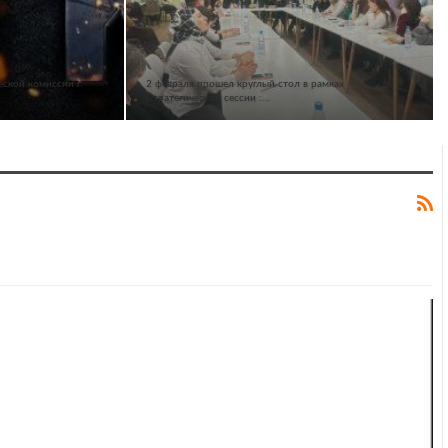
ской комиссии г.
2 февраля прошел круглый стол в рамках
Стратегической сессии :…