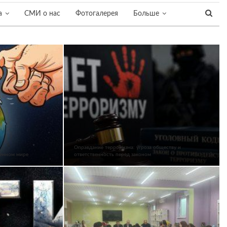
а
СМИ о нас
Фотогалерея
Больше
Оправдание терроризма: угроза обществу и
менном мире
ответственность перед законом