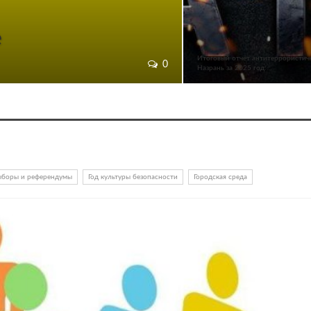
е
Итоговый отчёт антитеррористиче
0
Назрань за 2025 год:…
ыборы и референдумы
Год культуры безопасности
Городская среда