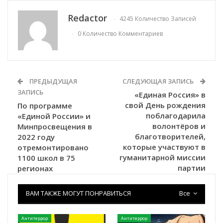
Redactor
4245 Количество Записей
0 Количество Комментариев
ПРЕДЫДУЩАЯ
СЛЕДУЮЩАЯ ЗАПИСЬ
ЗАПИСЬ
«Единая Россия» в
свой День рождения
По программе
поблагодарила
«Единой России» и
волонтёров и
Минпросвещения в
благотворителей,
2022 году
которые участвуют в
отремонтировано
гуманитарной миссии
1100 школ в 75
партии
регионах
ВАМ ТАКЖЕ МОГУТ ПОНРАВИТЬСЯ
Все
Антитеррор
Антитеррор