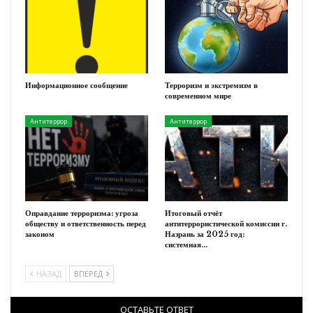
Информационное сообщение
Терроризм и экстремизм в
современном мире
Антитеррор
Антитеррор
Оправдание терроризма: угроза
Итоговый отчёт
обществу и ответственность перед
антитеррористической комиссии г.
законом
Назрань за 2025 год:
системная…
НАЗАД
ВПЕРЕД
ОСТАВЬТЕ ОТВЕТ