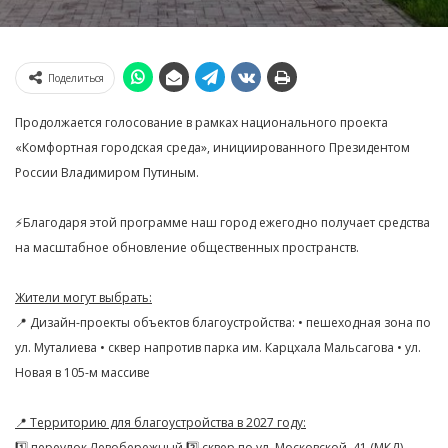
Поделиться
Продолжается голосование в рамках национального проекта
«Комфортная городская среда», инициированного Президентом
России Владимиром Путиным.
⚡️Благодаря этой программе наш город ежегодно получает средства
на масштабное обновление общественных пространств.
Жители могут выбрать:
📍 Дизайн-проекты объектов благоустройства: • пешеходная зона по
ул. Муталиева • сквер напротив парка им. Карцхала Мальсагова • ул.
Новая в 105-м массиве
📍 Территорию для благоустройства в 2027 году:
1️⃣ переулок Левобережный 2️⃣ сквер по ул. Московской, 41 (МКД)