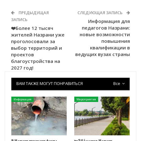
ПРЕДЫДУЩАЯ
СЛЕДУЮЩАЯ ЗАПИСЬ
ЗАПИСЬ
Информация для
педагогов Назрани:
❤️Более 12 тысяч
новые возможности
жителей Назрани уже
повышения
проголосовали за
квалификации в
выбор территорий и
ведущих вузах страны
проектов
благоустройства на
2027 год!
ВАМ ТАКЖЕ МОГУТ ПОНРАВИТЬСЯ
Все
Информация
Мероприятия
В Назрани пресекают факты
✂️245 кадров Назрани.