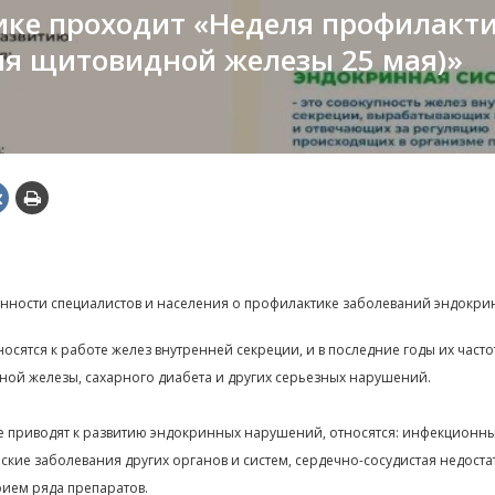
лике проходит «Неделя профилак
ня щитовидной железы 25 мая)»
ости специалистов и населения о профилактике заболеваний эндокри
ятся к работе желез внутренней секреции, и в последние годы их частот
ной железы, сахарного диабета и других серьезных нарушений.
е приводят к развитию эндокринных нарушений, относятся: инфекционны
ские заболевания других органов и систем, сердечно-сосудистая недоста
рием ряда препаратов.