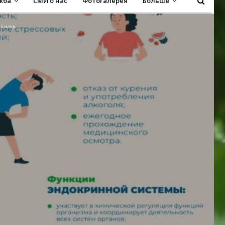
жба
СМИ о нас
Фотогалерея
Больше
5 мая)»