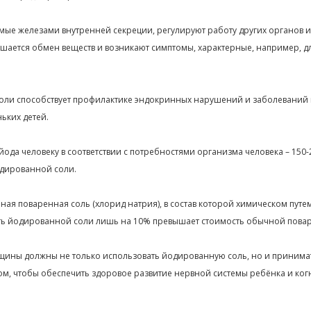
мые железами внутренней секреции, регулируют работу других органов и 
шается обмен веществ и возникают симптомы, характерные, например, д
ли способствует профилактике эндокринных нарушений и заболеваний
ьких детей.
да человеку в соответствии с потребностями организма человека – 150-20
одированной соли.
ная поваренная соль (хлорид натрия), в состав которой химическом пут
сть йодированной соли лишь на 10% превышает стоимость обычной пова
ины должны не только использовать йодированную соль, но и принима
м, чтобы обеспечить здоровое развитие нервной системы ребёнка и ко