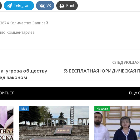
Telegram
VK
Print
3874 Количество Записей
ство Комментариев
СЛЕДУЮЩАЯ
а: угроза обществу
⚖️ БЕСПЛАТНАЯ ЮРИДИЧЕСКАЯ
ред законом
ВИТЬСЯ
Еще 
Мэр
Новости