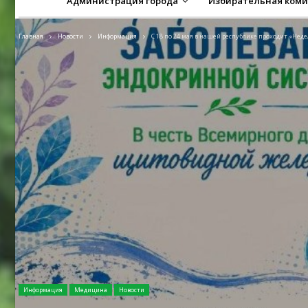
Администрация города
Избирательная коми
Главная
Новости
Информация
С 18 по 24 мая в нашей республике проходит «Нед
Информация
Медицина
Новости