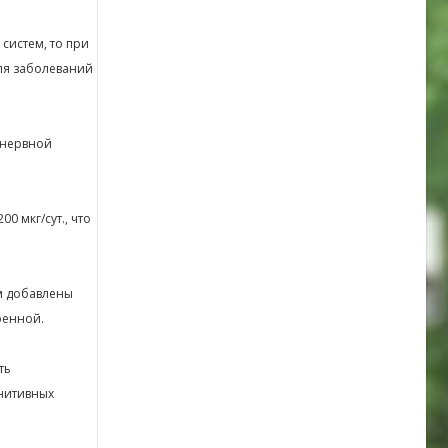
систем, то при
ля заболеваний
 нервной
0 мкг/сут., что
ем добавлены
ренной.
ть
гнитивных