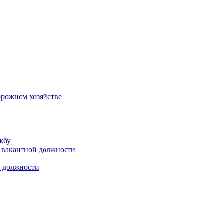
орожном хозяйстве
жбу
 вакантной должности
й должности