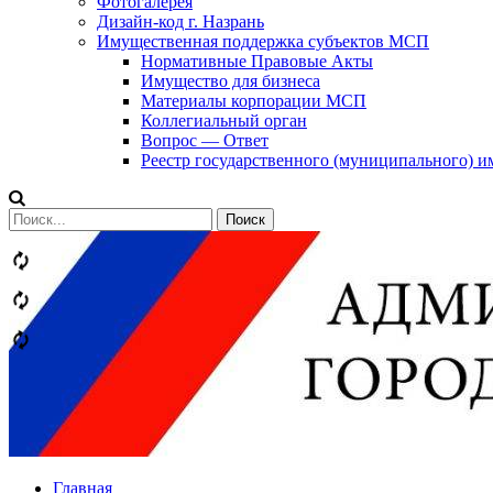
Фотогалерея
Дизайн-код г. Назрань
Имущественная поддержка субъектов МСП
Нормативные Правовые Акты
Имущество для бизнеса
Материалы корпорации МСП
Коллегиальный орган
Вопрос — Ответ
Реестр государственного (муниципального) 
Сообщений
категории
Теги
Главная