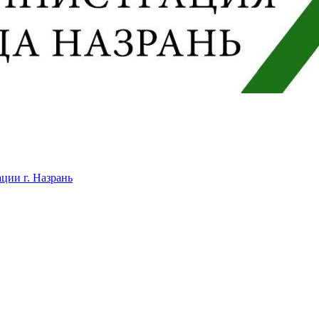
ции г. Назрань