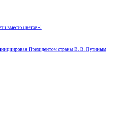
ти вместо цветов»!
л инициирован Президентом страны В. В. Путиным