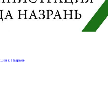
ции г. Назрань