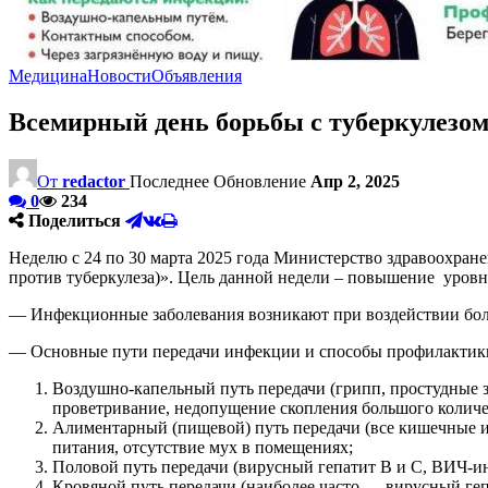
Медицина
Новости
Объявления
Всемирный день борьбы с туберкулезо
От
redactor
Последнее Обновление
Апр 2, 2025
0
234
Поделиться
Неделю с 24 по 30 марта 2025 года Министерство здравоохра
против туберкулеза)». Цель данной недели – повышение уро
— Инфекционные заболевания возникают при воздействии боле
— Основные пути передачи инфекции и способы профилактик
Воздушно-капельный путь передачи (грипп, простудные за
проветривание, недопущение скопления большого колич
Алиментарный (пищевой) путь передачи (все кишечные ин
питания, отсутствие мух в помещениях;
Половой путь передачи (вирусный гепатит В и С, ВИЧ-и
Кровяной путь передачи (наиболее часто — вирусный ге