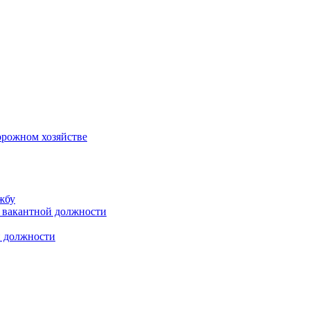
орожном хозяйстве
жбу
 вакантной должности
й должности