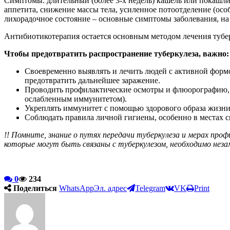
Симптомы: длительный (более 3-х недель) кашель или покашли
аппетита, снижение массы тела, усиленное потоотделение (осо
лихорадочное состояние – основные симптомы заболевания, на 
Антибиотикотерапия остается основным методом лечения тубе
Чтобы предотвратить распространение туберкулеза, важно:
Своевременно выявлять и лечить людей с активной форм
предотвратить дальнейшее заражение.
Проводить профилактические осмотры и флюорографию, о
ослабленным иммунитетом).
Укреплять иммунитет с помощью здорового образа жизни,
Соблюдать правила личной гигиены, особенно в местах с
!! Помните, знание о путях передачи туберкулеза и мерах про
которые могут быть связаны с туберкулезом, необходимо незам
0
234
Поделиться
WhatsApp
Эл. адрес
Telegram
VK
Print