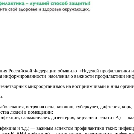
м
нения Российской Федерации объявило «Неделей профилактики 
вня информированности населения о важности профилактики ин
знетворных микроорганизмов на восприимчивый к ним организм 
и:
болевания, ветряная оспа, коклюш, туберкулез, дифтерия, корь, 
ества людей в помещении;
фекции, сальмонеллез, дизентерия, вирусный гепатит А) — важ
нфекция и т.д.) — важным аспектом профилактики таких инфекц
патит В, ВИЧ-инфекция) – в этом случае предотвратить инфекц