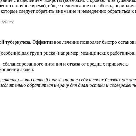
вание с выделением мокроты (возможно с кровью, в запущенных 
бенно в ночное время), общее недомогание и слабость, периодич
которые следует обратить внимание и немедленно обратиться к в
ркулеза
ой туберкулеза. Эффективное лечение позволяет быстро остано
собенно для групп риска (например, медицинских работников, 
 сбалансированного питания и отказа от вредных привычек.
копления людей.
филактики – это первый шаг к защите себя и своих близких от э
едлительно обратиться к врачу для диагностики и своевременно