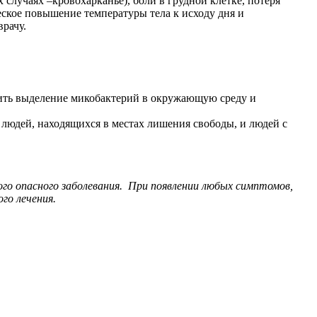
случаях –кровохарканье), боли в грудной клетке, потеря
еское повышение температуры тела к исходу дня и
рачу.
вить выделение микобактерий в окружающую среду и
людей, находящихся в местах лишения свободы, и людей с
того опасного заболевания. При появлении любых симптомов,
го лечения.