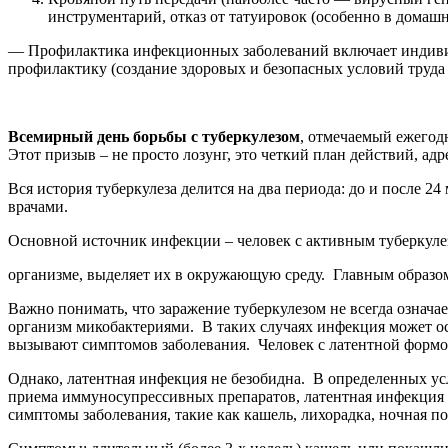
инструментарий, отказ от татуировок (особенно в домашн
— Профилактика инфекционных заболеваний включает индивиду
профилактику (создание здоровых и безопасных условий труда и
Всемирный день борьбы с туберкулезом
, отмечаемый ежегодн
Этот призыв – не просто лозунг, это четкий план действий, а
Вся история туберкулеза делится на два периода: до и после 
врачами.
Основной источник инфекции – человек с активным туберкулез
организме, выделяет их в окружающую среду. Главным образо
Важно понимать, что заражение туберкулезом не всегда означа
организм микобактериями. В таких случаях инфекция может ост
вызывают симптомов заболевания. Человек с латентной формой
Однако, латентная инфекция не безобидна. В определенных усл
приема иммуносупрессивных препаратов, латентная инфекция 
симптомы заболевания, такие как кашель, лихорадка, ночная по