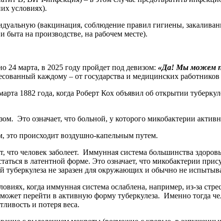
их условиях).
альную (вакцинация, соблюдение правил гигиены, закаливание
 быта на производстве, на рабочем месте).
о 24 марта, в 2025 году пройдет под девизом:
«Да! Мы можем по
дресованный каждому – от государства и медицинских работников
24 марта 1882 года, когда Роберт Кох объявил об открытии тубер
ом. Это означает, что больной, у которого микобактерии актив
м, это происходит воздушно-капельным путем.
ет, что человек заболеет. Иммунная система большинства здоро
аться в латентной форме. Это означает, что микобактерии прис
 туберкулеза не заразен для окружающих и обычно не испытыва
овиях, когда иммунная система ослаблена, например, из-за стр
может перейти в активную форму туберкулеза. Именно тогда че
тливость и потеря веса.