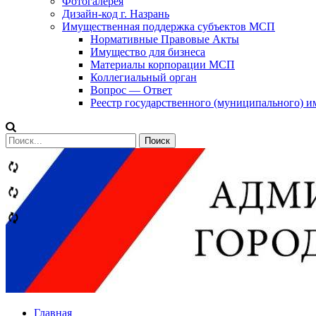
Фотогалерея
Дизайн-код г. Назрань
Имущественная поддержка субъектов МСП
Нормативные Правовые Акты
Имущество для бизнеса
Материалы корпорации МСП
Коллегиальный орган
Вопрос — Ответ
Реестр государственного (муниципального) 
Сообщений
категории
Теги
Главная