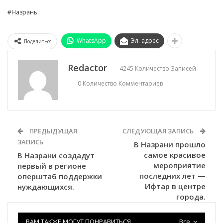
#Назрань
WhatsApp
Эл. адрес
Поделиться
Redactor
4245 Количество Записей
0 Количество Комментариев
ПРЕДЫДУЩАЯ
СЛЕДУЮЩАЯ ЗАПИСЬ
ЗАПИСЬ
В Назрани прошло
самое красивое
В Назрани создадут
мероприятие
первый в регионе
последних лет —
оперштаб поддержки
Ифтар в центре
нуждающихся.
города.
ВАМ ТАКЖЕ МОГУТ ПОНРАВИТЬСЯ
Все