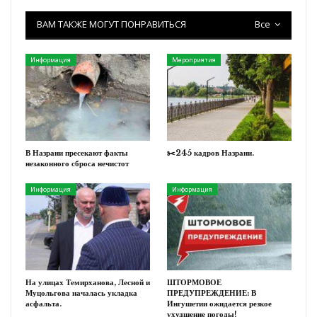
ВАМ ТАКЖЕ МОГУТ ПОНРАВИТЬСЯ
Все
Информация
Мероприятия
В Назрани пресекают факты
✂️245 кадров Назрани.
незаконного сброса нечистот
Информация
Информация
На улицах Темирханова, Лесной и
ШТОРМОВОЕ
Муцольгова началась укладка
ПРЕДУПРЕЖДЕНИЕ: В
асфальта.
Ингушетии ожидается резкое
ухудшение погоды!