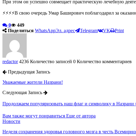
При этом он успешно совмещает практическую лечебную деятел
⚡️⚡️⚡️⚡️В свою очередь Умар Баширович поблагодарил за оказа
0
449
Поделиться
WhatsApp
Эл. адрес
Telegram
VK
Print
redactor
4236 Количество записей
0 Количество комментариев
Предыдущая Запись
Уважаемые жители Назрани!
Следующая Запись
Продолжаем популяризовать наш флаг и символику в Назрани 
Вам также могут понравиться
Еще от автора
Новости
Неделя сохранения здоровья головного мозга в честь Всемирно