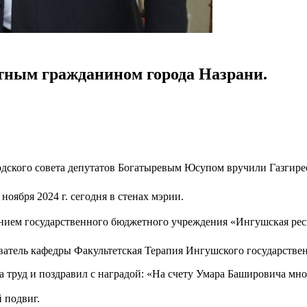
тным гражданином города Назрани.
родского совета депутатов Богатыревым Юсупом вручили Газгир
оября 2024 г. сегодня в стенах мэрии.
ием государственного бюджетного учреждения «Ингушская рес
атель кафедры Факультетская Терапия Ингушского государствен
за труд и поздравил с наградой: «На счету Умара Башировича мн
 подвиг.