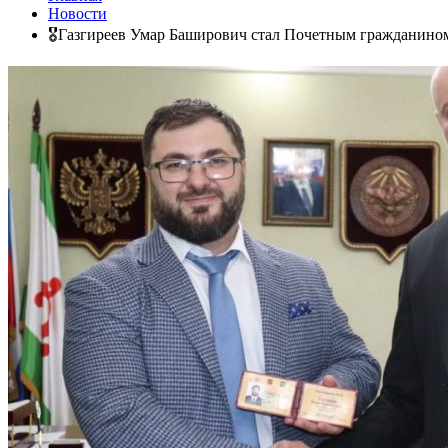
Новости
🎖Газгиреев Умар Баширович стал Почетным гражданином