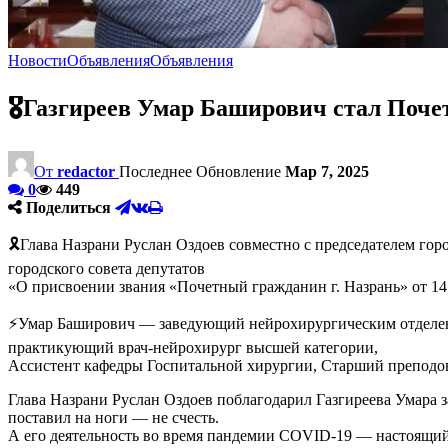
Новости
Объявления
Объявления
🎖Газгиреев Умар Баширович стал Поче
От
redactor
Последнее Обновление
Мар 7, 2025
0
449
Поделиться
🎗Глава Назрани Руслан Оздоев совместно с председателем го
городского совета депутатов
«О присвоении звания «Почетный гражданин г. Назрань» от 14 н
⚡️Умар Баширович — заведующий нейрохирургическим отделен
практикующий врач-нейрохирург высшей категории,
Ассистент кафедры Госпитальной хирургии, Старший преподов
Глава Назрани Руслан Оздоев поблагодарил Газгиреева Умара 
поставил на ноги — не счесть.
А его деятельность во время пандемии COVID-19 — настоящий