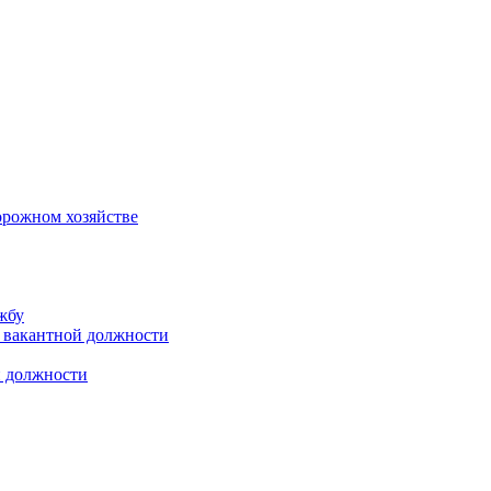
орожном хозяйстве
жбу
 вакантной должности
й должности