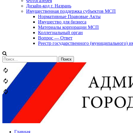
Фотогалерея
Дизайн-код г. Назрань
Имущественная поддержка субъектов МСП
Нормативные Правовые Акты
Имущество для бизнеса
Материалы корпорации МСП
Коллегиальный орган
Вопрос — Ответ
Реестр государственного (муниципального) 
Сообщений
категории
Теги
Главная