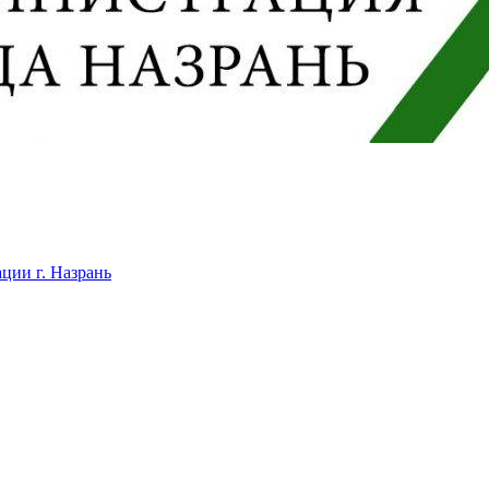
ции г. Назрань