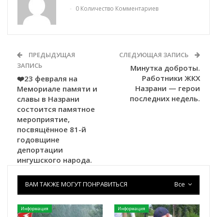
0 Количество Комментариев
ПРЕДЫДУЩАЯ
СЛЕДУЮЩАЯ ЗАПИСЬ
ЗАПИСЬ
Минутка доброты.
Работники ЖКХ
❤️23 февраля на
Назрани — герои
Мемориале памяти и
последних недель.
славы в Назрани
состоится памятное
мероприятие,
посвящённое 81-й
годовщине
депортации
ингушского народа.
ВАМ ТАКЖЕ МОГУТ ПОНРАВИТЬСЯ
Все
Информация
Информация