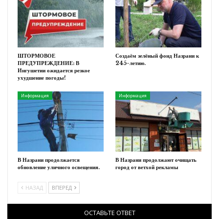
ШТОРМОВОЕ
Создаём зелёный фонд Назрани к
ПРЕДУПРЕЖДЕНИЕ: В
245-летию.
Ингушетии ожидается резкое
ухудшение погоды!
Информация
Информация
В Назрани продолжается
В Назрани продолжают очищать
обновление уличного освещения.
город от ветхой рекламы
НАЗАД
ВПЕРЕД
ОСТАВЬТЕ ОТВЕТ