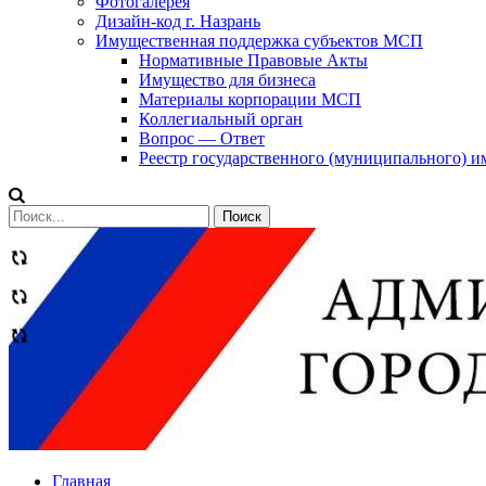
Фотогалерея
Дизайн-код г. Назрань
Имущественная поддержка субъектов МСП
Нормативные Правовые Акты
Имущество для бизнеса
Материалы корпорации МСП
Коллегиальный орган
Вопрос — Ответ
Реестр государственного (муниципального) 
Сообщений
категории
Теги
Главная