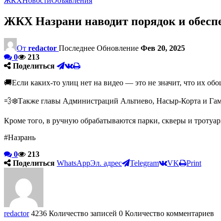
ЖКХ
Новости
Объявления
ЖКХ Назрани наводит порядок и обеспе
От
redactor
Последнее Обновление
Фев 20, 2025
0
213
Поделиться
🚚Если каких-то улиц нет на видео — это не значит, что их обо
💨❄️Также главы Администраций Альтиево, Насыр-Корта и Гаму
Кроме того, в ручную обрабатываются парки, скверы и тротуа
#Назрань
0
213
Поделиться
WhatsApp
Эл. адрес
Telegram
VK
Print
redactor
4236 Количество записей
0 Количество комментариев