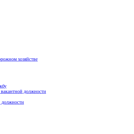
орожном хозяйстве
жбу
 вакантной должности
й должности