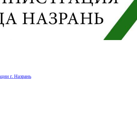
ции г. Назрань