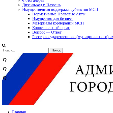
Фотогалерея
Дизайн-код г. Назрань
Имущественная поддержка субъектов МСП
Нормативные Правовые Акты
Имущество для бизнеса
Материалы корпорации МСП
Коллегиальный орган
Вопрос — Ответ
Реестр государственного (муниципального) 
Сообщений
категории
Теги
Главная