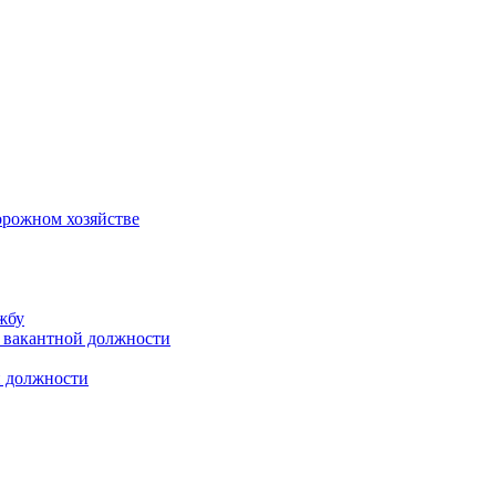
орожном хозяйстве
жбу
 вакантной должности
й должности