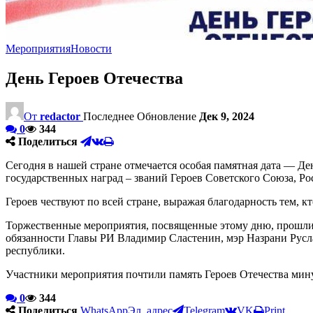
Мероприятия
Новости
День Героев Отечества
От
redactor
Последнее Обновление
Дек 9, 2024
0
344
Поделиться
Сегодня в нашей стране отмечается особая памятная дата — Де
государственных наград – званий Героев Советского Союза, Р
Героев чествуют по всей стране, выражая благодарность тем, к
Торжественные мероприятия, посвященные этому дню, прошли 
обязанности Главы РИ Владимир Сластенин, мэр Назрани Русла
республики.
Участники мероприятия почтили память Героев Отечества мин
0
344
Поделиться
WhatsApp
Эл. адрес
Telegram
VK
Print