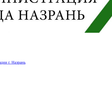
ции г. Назрань