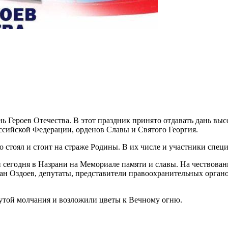
нь Героев Отечества. В этот праздник принято отдавать дань вы
оссийской Федерации, орденов Славы и Святого Георгия.
то стоял и стоит на страже Родины. В их числе и участники спе
сегодня в Назрани на Мемориале памяти и славы. На чествова
н Оздоев, депутаты, представители правоохранительных органо
утой молчания и возложили цветы к Вечному огню.