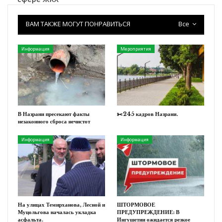
ВАМ ТАКЖЕ МОГУТ ПОНРАВИТЬСЯ
Все
Информация
Мероприятия
В Назрани пресекают факты
✂️245 кадров Назрани.
незаконного сброса нечистот
Информация
Информация
На улицах Темирханова, Лесной и
ШТОРМОВОЕ
Муцольгова началась укладка
ПРЕДУПРЕЖДЕНИЕ: В
асфальта.
Ингушетии ожидается резкое