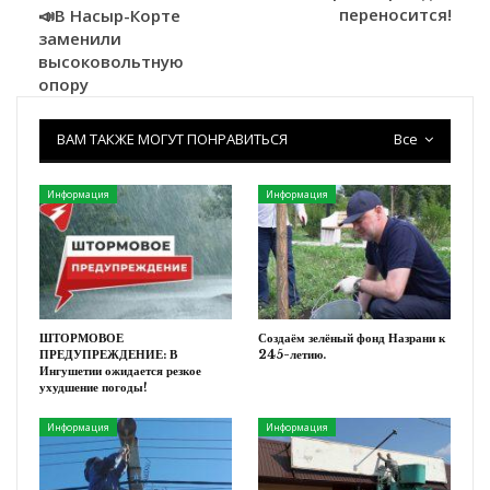
переносится!
📣В Насыр-Корте
заменили
высоковольтную
опору
ВАМ ТАКЖЕ МОГУТ ПОНРАВИТЬСЯ
Все
Информация
Информация
ШТОРМОВОЕ
Создаём зелёный фонд Назрани к
ПРЕДУПРЕЖДЕНИЕ: В
245-летию.
Ингушетии ожидается резкое
ухудшение погоды!
Информация
Информация