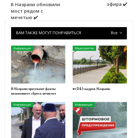
эфира ✔️
В Назрани обновили
мост рядом с
мечетью ✔️
ВАМ ТАКЖЕ МОГУТ ПОНРАВИТЬСЯ
Все
Информация
Мероприятия
В Назрани пресекают факты
✂️245 кадров Назрани.
незаконного сброса нечистот
Информация
Информация