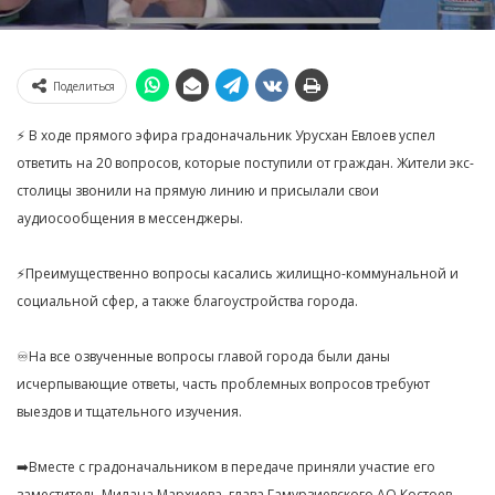
Поделиться
⚡️ В ходе прямого эфира градоначальник Урусхан Евлоев успел
ответить на 20 вопросов, которые поступили от граждан. Жители экс-
столицы звонили на прямую линию и присылали свои
аудиосообщения в мессенджеры.
⚡️Преимущественно вопросы касались жилищно-коммунальной и
социальной сфер, а также благоустройства города.
♾На все озвученные вопросы главой города были даны
исчерпывающие ответы, часть проблемных вопросов требуют
выездов и тщательного изучения.
➡️Вместе с градоначальником в передаче приняли участие его
заместитель Милана Мархиева, глава Гамурзиевского АО Костоев