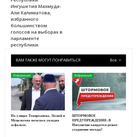
Ингушетия Махмуда-
Али Калиматова,
избранного
большинством
голосов на выборах в
парламенте
республики.
ВАМ ТАКЖЕ МОГУТ ПОНРАВИТЬСЯ
Все
Информация
Информация
На улицах Темирханова, Лесной и
ШТОРМОВОЕ
Муцольгова началась укладка
ПРЕДУПРЕЖДЕНИЕ: В
асфальта.
Ингушетии ожидается резкое
ухудшение погоды!