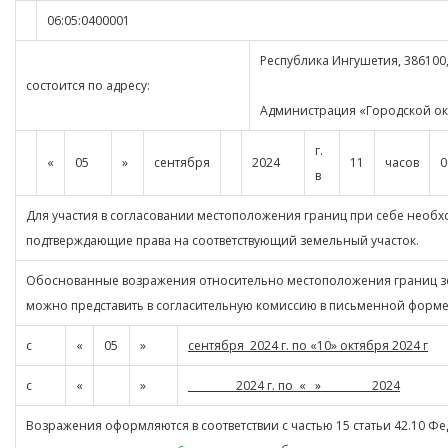
06:05:0400001
Республика Ингушетия, 386100, 
состоится по адресу:
Администрация «Городской окр
г.
«
05
»
сентября
2024
11
часов
0
в
Для участия в согласовании местоположения границ при себе необх
подтверждающие права на соответствующий земельный участок.
Обоснованные возражения относительно местоположения границ зем
можно представить в согласительную комиссию в письменной форме
с
«
05
»
сентября 2024 г. по «10» октября 2024 г
с
«
»
2024 г. по « » 2024
Возражения оформляются в соответствии с частью 15 статьи 42.10 Фе