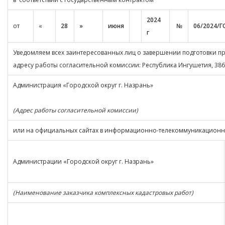
2024
от
«
28
»
июня
№
06/2024/Г
г
Уведомляем всех заинтересованных лиц о завершении подготовки пр
адресу работы согласительной комиссии: Республика Ингушетия, 38610
Администрация «Городской округ г. Назрань»
(Адрес работы согласительной комиссии)
или на официальных сайтах в информационно-телекоммуникационно
Администрации «Городской округ г. Назрань»
(Наименование заказчика комплексных кадастровых работ)