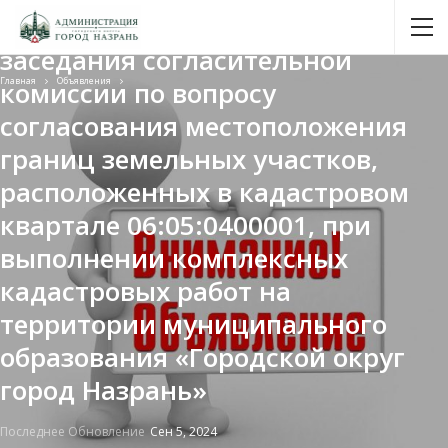
Извещение о проведении
заседания согласительной
Главная
Объявления
комиссии по вопросу
согласования местоположения
границ земельных участков,
расположенных в кадастровом
квартале 06:05:0400001, при
выполнении комплексных
кадастровых работ на
территории муниципального
образования «Городской округ
город Назрань»
Последнее Обновление
Сен 5, 2024