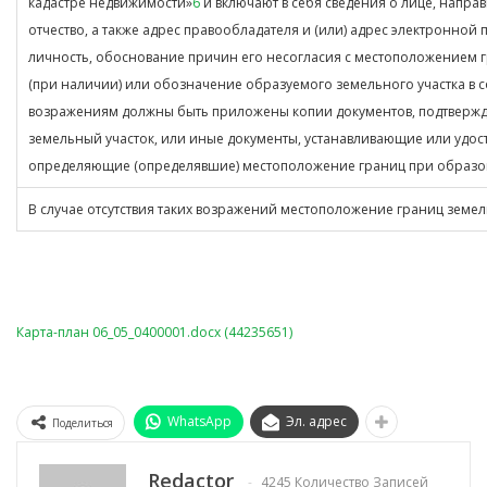
кадастре недвижимости»
6
и включают в себя сведения о лице, напра
отчество, а также адрес правообладателя и (или) адрес электронной
личность, обоснование причин его несогласия с местоположением г
(при наличии) или обозначение образуемого земельного участка в с
возражениям должны быть приложены копии документов, подтвержд
земельный участок, или иные документы, устанавливающие или удост
определяющие (определявшие) местоположение границ при образова
В случае отсутствия таких возражений местоположение границ земел
Карта-план 06_05_0400001.docx (44235651)
WhatsApp
Эл. адрес
Поделиться
Redactor
4245 Количество Записей