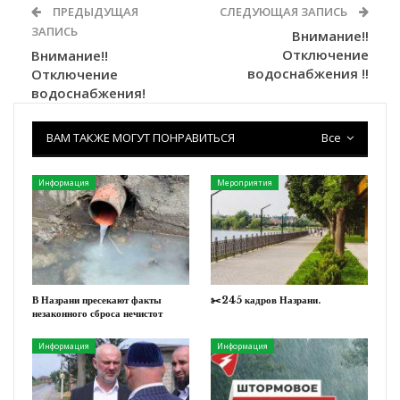
ПРЕДЫДУЩАЯ
СЛЕДУЮЩАЯ ЗАПИСЬ
ЗАПИСЬ
Внимание‼️
Отключение
Внимание!!
водоснабжения ‼️
Отключение
водоснабжения!
ВАМ ТАКЖЕ МОГУТ ПОНРАВИТЬСЯ
Все
Информация
Мероприятия
В Назрани пресекают факты
✂️245 кадров Назрани.
незаконного сброса нечистот
Информация
Информация