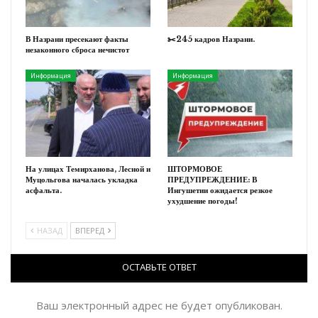
В Назрани пресекают факты
✂️245 кадров Назрани.
незаконного сброса нечистот
Информация
Информация
На улицах Темирханова, Лесной и
ШТОРМОВОЕ
Муцольгова началась укладка
ПРЕДУПРЕЖДЕНИЕ: В
асфальта.
Ингушетии ожидается резкое
ухудшение погоды!
НАЗАД
ВПЕРЕД
ОСТАВЬТЕ ОТВЕТ
Ваш электронный адрес не будет опубликован.