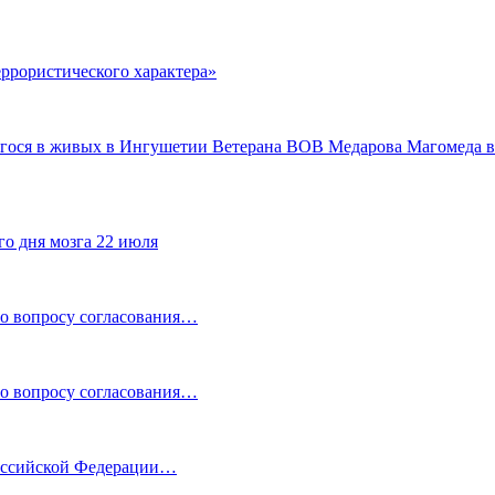
еррористического характера»
шегося в живых в Ингушетии Ветерана ВОВ Медарова Магомеда 
го дня мозга 22 июля
по вопросу согласования…
по вопросу согласования…
Российской Федерации…