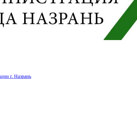
ции г. Назрань