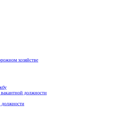
орожном хозяйстве
жбу
 вакантной должности
й должности