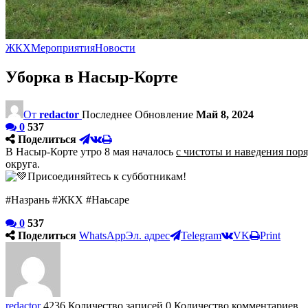
ЖКХ
Мероприятия
Новости
Уборка в Насыр-Корте
От
redactor
Последнее Обновление
Май 8, 2024
0
537
Поделиться
В Насыр-Корте утро 8 мая началось
с чистоты и наведения пор
округа.
Присоединяйтесь к субботникам!
#Назрань
#ЖКХ
#Наьсаре
0
537
Поделиться
WhatsApp
Эл. адрес
Telegram
VK
Print
redactor
4236 Количество записей
0 Количество комментариев