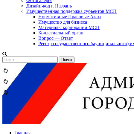
Фотогалерея
Дизайн-код г. Назрань
Имущественная поддержка субъектов МСП
Нормативные Правовые Акты
Имущество для бизнеса
Материалы корпорации МСП
Коллегиальный орган
Вопрос — Ответ
Реестр государственного (муниципального) 
Сообщений
категории
Теги
Главная