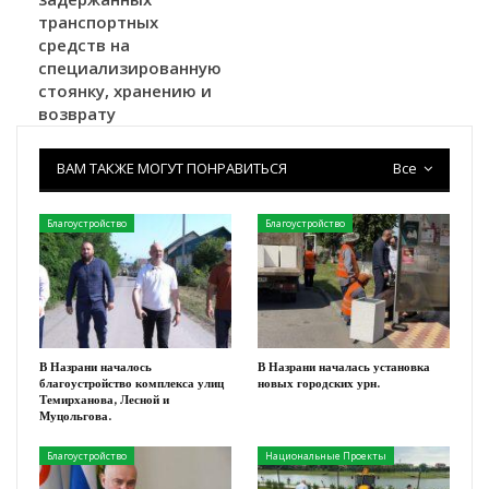
транспортных
средств на
специализированную
стоянку, хранению и
возврату
ВАМ ТАКЖЕ МОГУТ ПОНРАВИТЬСЯ
Все
Благоустройство
Благоустройство
В Назрани началось
В Назрани началась установка
благоустройство комплекса улиц
новых городских урн.
Темирханова, Лесной и
Муцольгова.
Благоустройство
Национальные Проекты