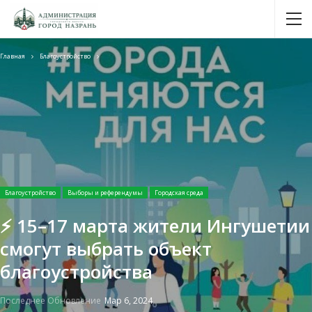
Главная
Благоустройство
Благоустройство
Выборы и референдумы
Городская среда
⚡️ 15–17 марта жители Ингушетии
cмогут выбрать объект
благоустройства
Последнее Обновление
Мар 6, 2024