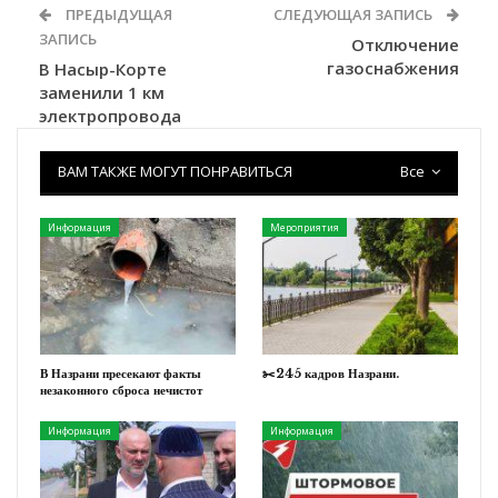
ПРЕДЫДУЩАЯ
СЛЕДУЮЩАЯ ЗАПИСЬ
ЗАПИСЬ
Отключение
газоснабжения
В Насыр-Корте
заменили 1 км
электропровода
ВАМ ТАКЖЕ МОГУТ ПОНРАВИТЬСЯ
Все
Информация
Мероприятия
В Назрани пресекают факты
✂️245 кадров Назрани.
незаконного сброса нечистот
Информация
Информация