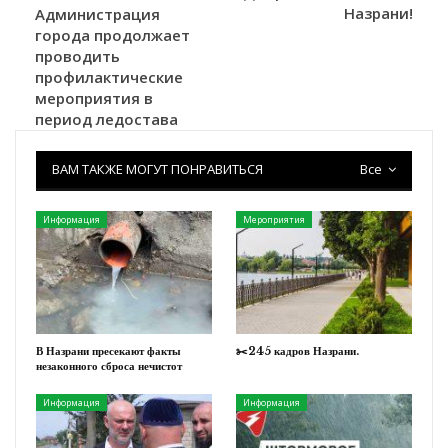
Назрани!
Администрация
города продолжает
проводить
профилактические
мероприятия в
период ледостава
ВАМ ТАКЖЕ МОГУТ ПОНРАВИТЬСЯ
Все
Информация
Мероприятия
В Назрани пресекают факты
✂️245 кадров Назрани.
незаконного сброса нечистот
Информация
Информация