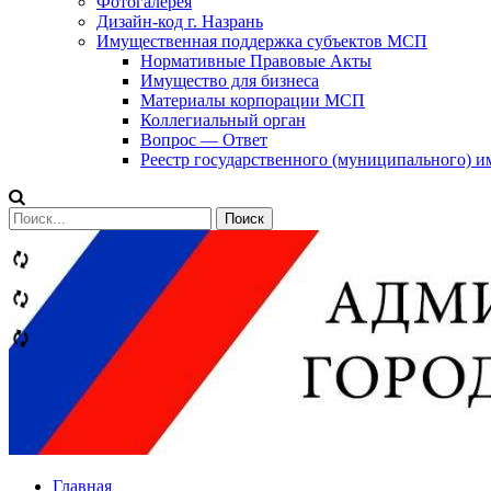
Фотогалерея
Дизайн-код г. Назрань
Имущественная поддержка субъектов МСП
Нормативные Правовые Акты
Имущество для бизнеса
Материалы корпорации МСП
Коллегиальный орган
Вопрос — Ответ
Реестр государственного (муниципального) 
Сообщений
категории
Теги
Главная