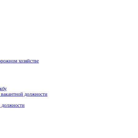
орожном хозяйстве
жбу
 вакантной должности
й должности