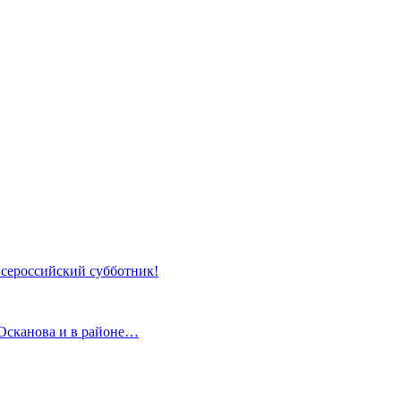
 Всероссийский субботник!
 Осканова и в районе…