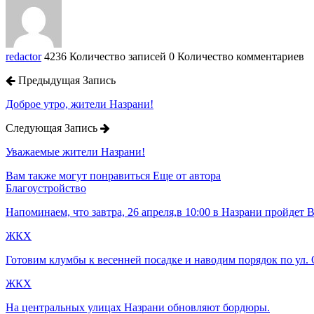
redactor
4236 Количество записей
0 Количество комментариев
Предыдущая Запись
Доброе утро, жители Назрани!
Следующая Запись
Уважаемые жители Назрани!
Вам также могут понравиться
Еще от автора
Благоустройство
Напоминаем, что завтра, 26 апреля,в 10:00 в Назрани пройдет
ЖКХ
Готовим клумбы к весенней посадке и наводим порядок по ул.
ЖКХ
На центральных улицах Назрани обновляют бордюры.