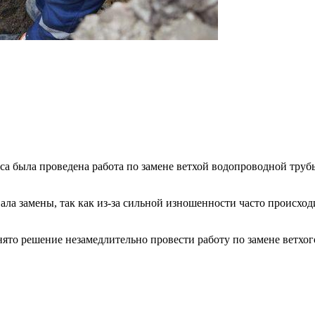
рса была проведена работа по замене ветхой водопроводной труб
ла замены, так как из-за сильной изношенности часто происход
ято решение незамедлительно провести работу по замене ветхого