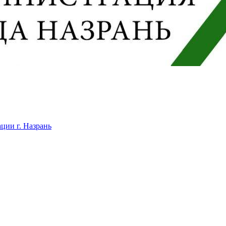
ции г. Назрань