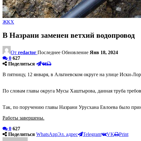
ЖКХ
В Назрани заменен ветхий водопровод
От
redactor
Последнее Обновление
Янв 18, 2024
0
627
Поделиться
В пятницу, 12 января, в Альтиевском округе на улице Иски-Ло
По словам главы округа Мусы Хаштырова, данная труба требова
Так, по поручению главы Назрани Урусхана Евлоева было прин
Работы завершены.
0
627
Поделиться
WhatsApp
Эл. адрес
Telegram
VK
Print