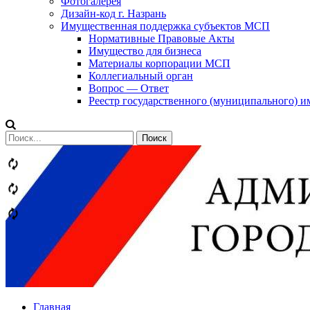
Фотогалерея
Дизайн-код г. Назрань
Имущественная поддержка субъектов МСП
Нормативные Правовые Акты
Имущество для бизнеса
Материалы корпорации МСП
Коллегиальный орган
Вопрос — Ответ
Реестр государственного (муниципального) 
Сообщений
категории
Теги
Главная