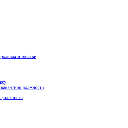
орожном хозяйстве
жбу
 вакантной должности
й должности