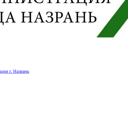
ции г. Назрань