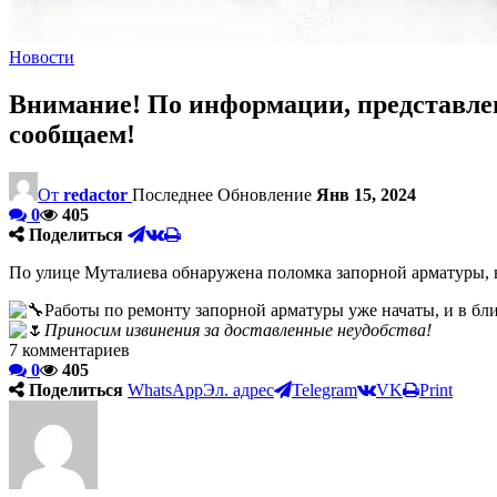
Новости
Внимание! По информации, представлен
сообщаем!
От
redactor
Последнее Обновление
Янв 15, 2024
0
405
Поделиться
По улице Муталиева обнаружена поломка запорной арматуры, в
Работы по ремонту запорной арматуры уже начаты, и в б
Приносим извинения за доставленные неудобства!
7
комментариев
0
405
Поделиться
WhatsApp
Эл. адрес
Telegram
VK
Print