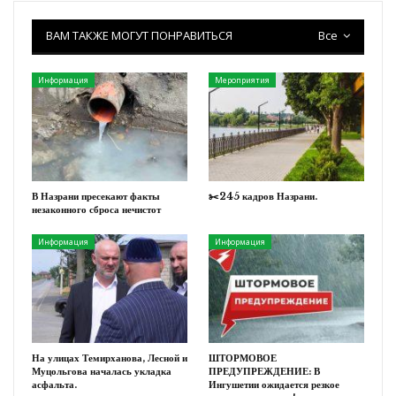
ВАМ ТАКЖЕ МОГУТ ПОНРАВИТЬСЯ
Все
Информация
Мероприятия
В Назрани пресекают факты
✂️245 кадров Назрани.
незаконного сброса нечистот
Информация
Информация
На улицах Темирханова, Лесной и
ШТОРМОВОЕ
Муцольгова началась укладка
ПРЕДУПРЕЖДЕНИЕ: В
асфальта.
Ингушетии ожидается резкое