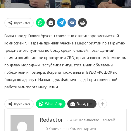
Поделиться
Глава города Евлоев Урусхан совместно с антитеррористической
комиссией г. Назрань приняли участие в мероприятии по закрытию
трехдневного турнира по боксу среди юношей, посвященный
памяти погибших при проведении СВО, организованном Комитетом
по делам молодежи Республики Ингушетия. Были объявлены
победители и призеры. Встреча проходила в ГБУДО «РСШОР по
боксу» по адресу г. Назрань, ул. Фабричная, д.1 при совместной
работе Минспорта Ингушетии.
WhatsApp
Эл. адрес
Поделиться
Redactor
4245 Количество Записей
0 Количество Комментариев