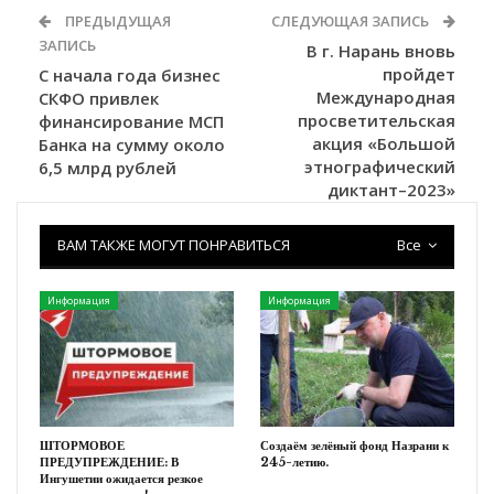
ПРЕДЫДУЩАЯ
СЛЕДУЮЩАЯ ЗАПИСЬ
ЗАПИСЬ
В г. Нарань вновь
пройдет
С начала года бизнес
Международная
СКФО привлек
просветительская
финансирование МСП
акция «Большой
Банка на сумму около
этнографический
6,5 млрд рублей
диктант–2023»
ВАМ ТАКЖЕ МОГУТ ПОНРАВИТЬСЯ
Все
Информация
Информация
ШТОРМОВОЕ
Создаём зелёный фонд Назрани к
ПРЕДУПРЕЖДЕНИЕ: В
245-летию.
Ингушетии ожидается резкое