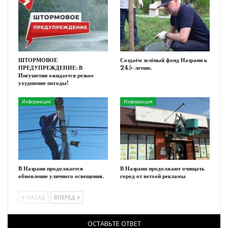
ШТОРМОВОЕ
Создаём зелёный фонд Назрани к
ПРЕДУПРЕЖДЕНИЕ: В
245-летию.
Ингушетии ожидается резкое
ухудшение погоды!
Информация
Информация
В Назрани продолжается
В Назрани продолжают очищать
обновление уличного освещения.
город от ветхой рекламы
НАЗАД
ВПЕРЕД
ОСТАВЬТЕ ОТВЕТ