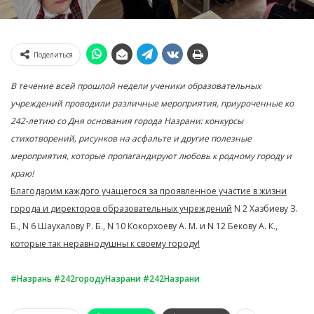
Поделиться
В течение всей прошлой недели ученики образовательных
учреждений проводили различные мероприятия, приуроченные ко
242-летию со Дня основания города Назрани: конкурсы
стихотворений, рисунков на асфальте и другие полезные
мероприятия, которые пропагандируют любовь к родному городу и
краю!
Благодарим каждого учащегося за проявленное участие в жизни
города и директоров образовательных учреждений
N 2 Хазбиеву З.
Б., N 6 Шаухалову Р. Б., N 10 Кокорхоеву А. М. и N 12 Бекову А. К.
,
которые так неравнодушны к своему городу!
#Назрань
#242городуНазрани
#242Назрани