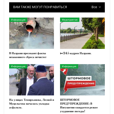
ВАМ ТАКЖЕ МОГУТ ПОНРАВИТЬСЯ
Все
Информация
Мероприятия
В Назрани пресекают факты
✂️245 кадров Назрани.
незаконного сброса нечистот
Информация
Информация
На улицах Темирханова, Лесной и
ШТОРМОВОЕ
Муцольгова началась укладка
ПРЕДУПРЕЖДЕНИЕ: В
асфальта.
Ингушетии ожидается резкое
ухудшение погоды!