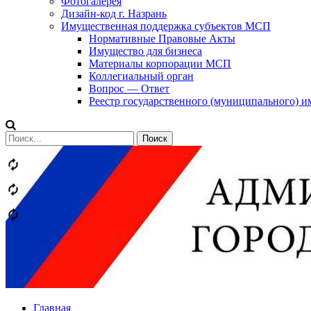
Фотогалерея
Дизайн-код г. Назрань
Имущественная поддержка субъектов МСП
Нормативные Правовые Акты
Имущество для бизнеса
Материалы корпорации МСП
Коллегиальный орган
Вопрос — Ответ
Реестр государственного (муниципального) 
Сообщений
категории
Теги
Главная