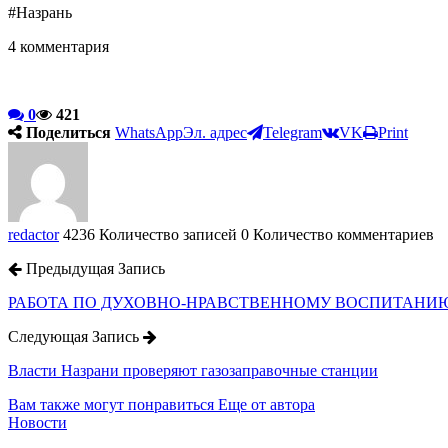
#Назрань
4
комментария
0
421
Поделиться
WhatsApp
Эл. адрес
Telegram
VK
Print
redactor
4236 Количество записей
0 Количество комментариев
Предыдущая Запись
РАБОТА ПО ДУХОВНО-НРАВСТВЕННОМУ ВОСПИТАНИ
Следующая Запись
Власти Назрани проверяют газозаправочные станции
Вам также могут понравиться
Еще от автора
Новости