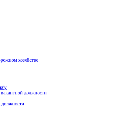
орожном хозяйстве
жбу
 вакантной должности
й должности