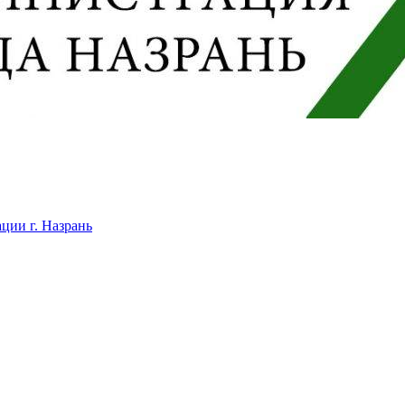
ции г. Назрань