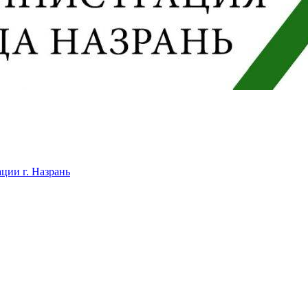
ции г. Назрань