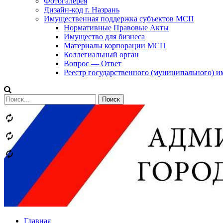
Фотогалерея
Дизайн-код г. Назрань
Имущественная поддержка субъектов МСП
Нормативные Правовые Акты
Имущество для бизнеса
Материалы корпорации МСП
Коллегиальный орган
Вопрос — Ответ
Реестр государственного (муниципального) 
Сообщений
категории
Теги
Главная