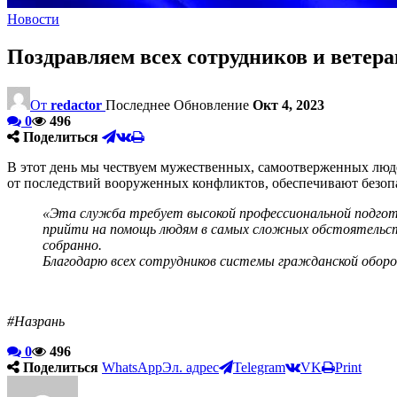
Новости
Поздравляем всех сотрудников и вете
От
redactor
Последнее Обновление
Окт 4, 2023
0
496
Поделиться
В этот день мы чествуем мужественных, самоотверженных люде
от последствий вооруженных конфликтов, обеспечивают безопа
«Эта служба требует высокой профессиональной подгот
прийти на помощь людям в самых сложных обстоятельст
собранно.
Благодарю всех сотрудников системы гражданской оборон
#Назрань
0
496
Поделиться
WhatsApp
Эл. адрес
Telegram
VK
Print