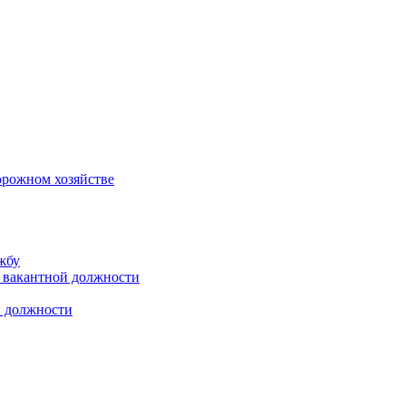
орожном хозяйстве
жбу
 вакантной должности
й должности