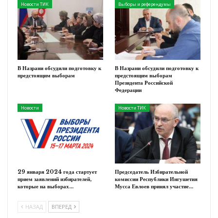
Новости ТИК
Выборы и референдумы
В Назрани обсудили подготовку к
В Назрани обсудили подготовку к
предстоящим выборам
предстоящим выборам
Президента Российской
Федерации
Новости
Новости ТИК
29 января 2024 года стартует
Председатель Избирательной
прием заявлений избирателей,
комиссии Республики Ингушетия
которые на выборах…
Мусса Евлоев принял участие…
НАЗАД
ВПЕРЕД