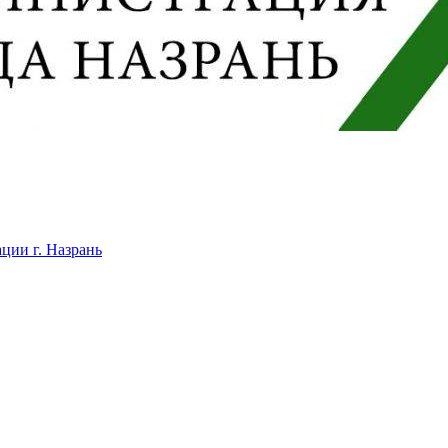
ции г. Назрань