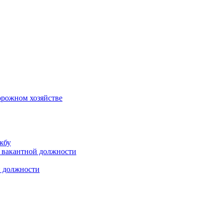
орожном хозяйстве
жбу
 вакантной должности
й должности