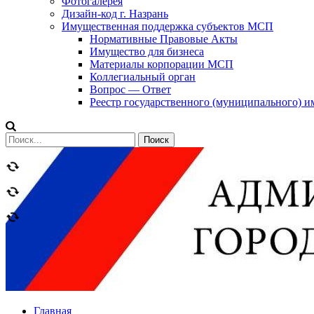
Фотогалерея
Дизайн-код г. Назрань
Имущественная поддержка субъектов МСП
Нормативные Правовые Акты
Имущество для бизнеса
Материалы корпорации МСП
Коллегиальный орган
Вопрос — Ответ
Реестр государственного (муниципального) 
Сообщений
категории
Теги
Главная