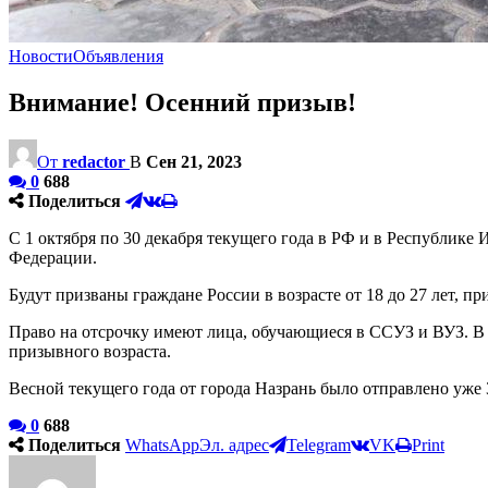
Новости
Объявления
Внимание! Осенний призыв!
От
redactor
В
Сен 21, 2023
0
688
Поделиться
С 1 октября по 30 декабря текущего года в РФ и в Республике
Федерации.
Будут призваны граждане России в возрасте от 18 до 27 лет, 
Право на отсрочку имеют лица, обучающиеся в ССУЗ и ВУЗ. В 
призывного возраста.
Весной текущего года от города Назрань было отправлено уже 
0
688
Поделиться
WhatsApp
Эл. адрес
Telegram
VK
Print