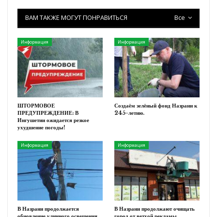
ВАМ ТАКЖЕ МОГУТ ПОНРАВИТЬСЯ
Все
Информация
Информация
ШТОРМОВОЕ
Создаём зелёный фонд Назрани к
ПРЕДУПРЕЖДЕНИЕ: В
245-летию.
Ингушетии ожидается резкое
ухудшение погоды!
Информация
Информация
В Назрани продолжается
В Назрани продолжают очищать
обновление уличного освещения.
город от ветхой рекламы